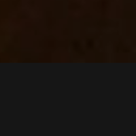
ἈΓΑΠΗΤΟΊ ἘΝ
ΧΡΙΣΤΩ͂Ι ἸΗΣΟΥ͂ Ἀ