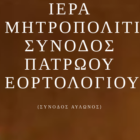
ἹΕΡΆ
ΜΗΤΡΟΠΟΛΙΤ
ΣΎΝΟΔΟΣ
ΠΑΤΡΏΟΥ
ἙΟΡΤΟΛΟΓΊΟ
(ΣΎΝΟΔΟΣ ΑΥΛΩΝΟΣ)